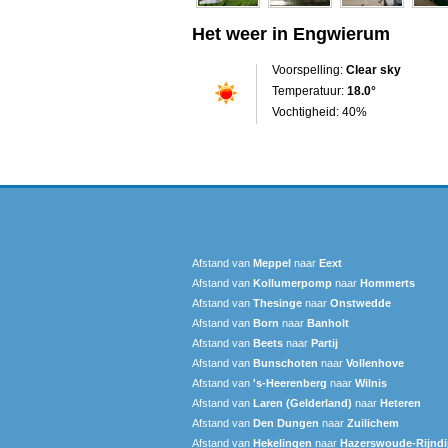
Het weer in Engwierum
Voorspelling:
Clear sky
Temperatuur:
18.0°
Vochtigheid: 40%
Afstand van
Meppel
naar
Eext
Afstand van
Kollumerpomp
naar
Hommerts
Afstand van
Thesinge
naar
Onstwedde
Afstand van
Born
naar
Banholt
Afstand van
Beets
naar
Partij
Afstand van
Bunschoten
naar
Vollenhove
Afstand van
's-Heerenberg
naar
Wilnis
Afstand van
Laren (Gelderland)
naar
Heteren
Afstand van
Den Dungen
naar
Zuilichem
Afstand van
Hekelingen
naar
Hazerswoude-Rijndi