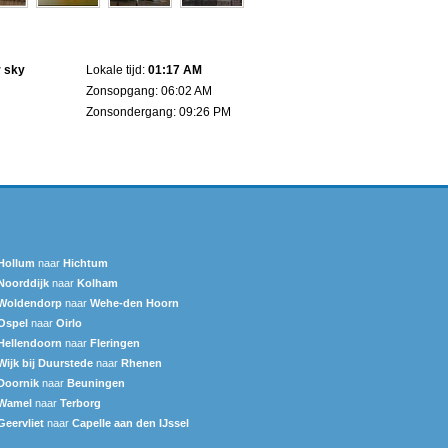
d
r sky
Lokale tijd:
01:17 AM
Zonsopgang: 06:02 AM
Zonsondergang: 09:26 PM
Hollum
naar
Hichtum
Noorddijk
naar
Kolham
Woldendorp
naar
Wehe-den Hoorn
Ospel
naar
Oirlo
Hellendoorn
naar
Fleringen
Wijk bij Duurstede
naar
Rhenen
Doornik
naar
Beuningen
Wamel
naar
Terborg
Geervliet
naar
Capelle aan den IJssel