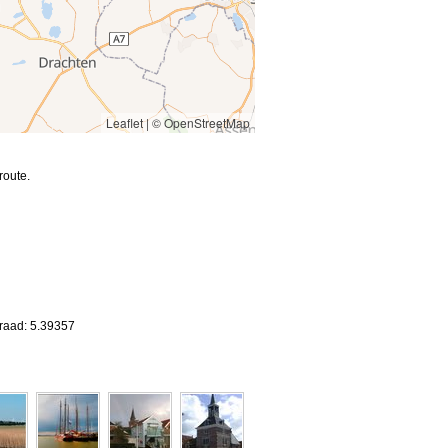
Leaflet
|
© OpenStreetMap
route.
graad: 5.39357