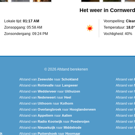
Het weer in Cornwer
Lokale tijd:
01:17 AM
Voorspelling:
Clea
Zonsopgang: 05:58 AM
Temperatuur:
18.0°
Zonsondergang: 09:24 PM
Vochtigheid: 40%
© 2026
Afstand berekenen
Afstand van
Zeewolde
naar
Schokland
Afstand van
Afstand van
Rottevalle
naar
Langweer‎
Afstand van
Afstand van
Wedderveer
naar
Uithuizen
Afstand van
Afstand van
Nederweert
naar
Heel
Afstand van
Afstand van
Uithoorn
naar
Kolhorn
Afstand van
Afstand van
Overlangbroek
naar
Hooglanderveen
Afstand van
Afstand van
Appeltern
naar
Aalten
Afstand van
Afstand van
Radio Kootwijk
naar
Poederoijen
Afstand van
Afstand van
Nieuwkuijk
naar
Middelrode
Afstand van
jk
Afstand van
Puttershoek
naar
Hoornaar