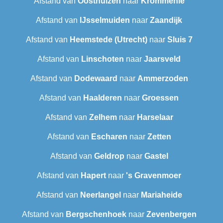
Afstand van
Oosthuizen
naar
Krommenie
Afstand van
IJsselmuiden
naar
Zaandijk
Afstand van
Heemstede (Utrecht)
naar
Sluis 7
Afstand van
Linschoten
naar
Jaarsveld
Afstand van
Dodewaard
naar
Ammerzoden
Afstand van
Haalderen
naar
Groessen
Afstand van
Zelhem
naar
Harselaar
Afstand van
Escharen
naar
Zetten
Afstand van
Geldrop
naar
Gastel
Afstand van
Hapert
naar
's Gravenmoer
Afstand van
Neerlangel
naar
Mariaheide
Afstand van
Bergschenhoek
naar
Zevenbergen