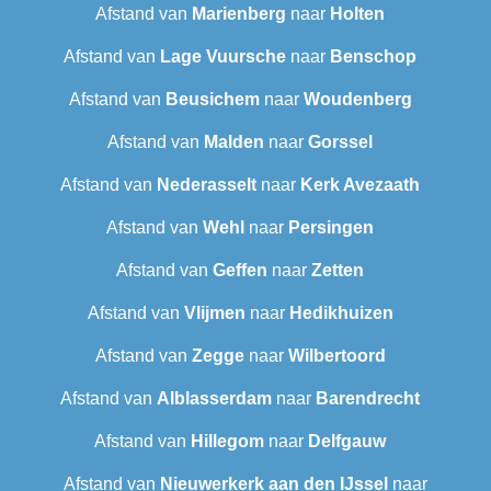
Afstand van
Marienberg
naar
Holten
Afstand van
Lage Vuursche
naar
Benschop
Afstand van
Beusichem
naar
Woudenberg
Afstand van
Malden
naar
Gorssel
Afstand van
Nederasselt
naar
Kerk Avezaath
Afstand van
Wehl
naar
Persingen
Afstand van
Geffen
naar
Zetten
Afstand van
Vlijmen
naar
Hedikhuizen
Afstand van
Zegge
naar
Wilbertoord
Afstand van
Alblasserdam
naar
Barendrecht
Afstand van
Hillegom
naar
Delfgauw
Afstand van
Nieuwerkerk aan den IJssel
naar