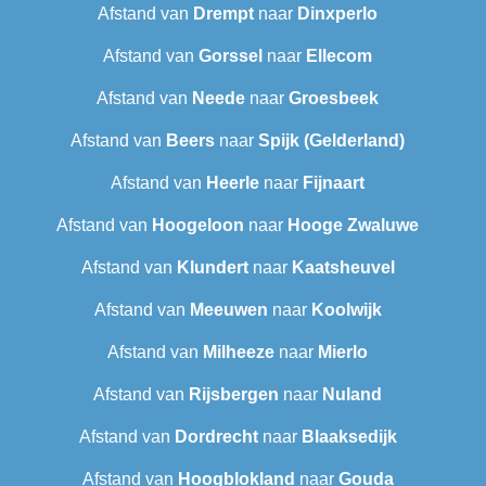
Afstand van
Drempt
naar
Dinxperlo
Afstand van
Gorssel
naar
Ellecom
Afstand van
Neede
naar
Groesbeek
Afstand van
Beers
naar
Spijk (Gelderland)
Afstand van
Heerle
naar
Fijnaart
Afstand van
Hoogeloon
naar
Hooge Zwaluwe
Afstand van
Klundert
naar
Kaatsheuvel
Afstand van
Meeuwen
naar
Koolwijk
Afstand van
Milheeze
naar
Mierlo
Afstand van
Rijsbergen
naar
Nuland
Afstand van
Dordrecht
naar
Blaaksedijk
Afstand van
Hoogblokland
naar
Gouda