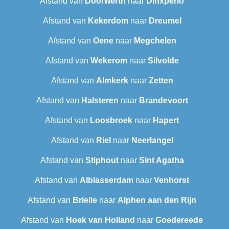
Afstand van
Doorwerth
naar
Dinxperlo
Afstand van
Kekerdom
naar
Dreumel
Afstand van
Oene
naar
Megchelen
Afstand van
Wekerom
naar
Silvolde
Afstand van
Almkerk
naar
Zetten
Afstand van
Halsteren
naar
Brandevoort
Afstand van
Loosbroek
naar
Hapert
Afstand van
Riel
naar
Neerlangel
Afstand van
Stiphout
naar
Sint Agatha
Afstand van
Alblasserdam
naar
Venhorst
Afstand van
Brielle
naar
Alphen aan den Rijn
Afstand van
Hoek van Holland
naar
Goedereede