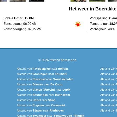
Het weer in Boerakke
Lokale tijd:
03:15 PM
Voorspelling:
Clea
Zonsopgang: 06:00 AM
Temperatuur:
18.0°
Zonsondergang: 09:15 PM
Vochtigheid: 40%
© 2026
Afstand berekenen
Afstand van
It Heidenskip
naar
Hollum
Afstand van
Afstand van
Groningen
naar
Enumatil
Afstand van
Afstand van
Ransdaal
naar
Groot Welsden
Afstand van
Afstand van
Diemen
naar
De Koog
Afstand van
Afstand van
Vianen (Utrecht)
naar
Lopik
Afstand van
Afstand van
Beuningen
naar
Bennekom
Afstand van
Afstand van
Uddel
naar
Stroe
Afstand van
Afstand van
Engelen
naar
Cromvoirt
Afstand van
Afstand van
Zijtaart
naar
Riethoven
Afstand van
Afstand van
Zwanegat
naar
Zoeterwoude- Rijndijk