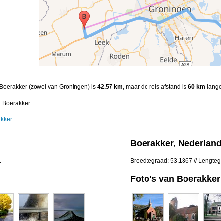
n Boerakker (zowel van Groningen) is
42.57 km
, maar de reis afstand is
60 km
lange
 Boerakker.
akker
Boerakker, Nederlan
1
Breedtegraad: 53.1867 // Lengte
Foto's van Boerakker