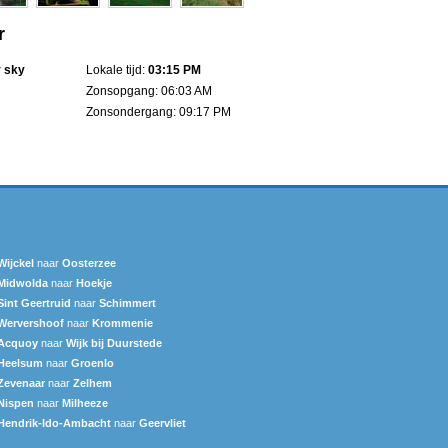
r
r sky
Lokale tijd:
03:15 PM
Zonsopgang: 06:03 AM
Zonsondergang: 09:17 PM
Wijckel
naar
Oosterzee
Midwolda
naar
Hoekje
Sint Geertruid
naar
Schimmert
Wervershoof
naar
Krommenie
Acquoy
naar
Wijk bij Duurstede
Heelsum
naar
Groenlo
Zevenaar
naar
Zelhem
Nispen
naar
Milheeze
Hendrik-Ido-Ambacht
naar
Geervliet