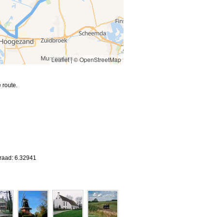
Leaflet
|
© OpenStreetMap
 route.
d
graad: 6.32941