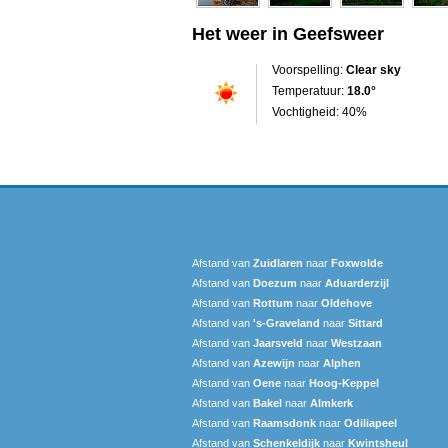
Het weer in Geefsweer
Voorspelling:
Clear sky
Temperatuur:
18.0°
Vochtigheid: 40%
Afstand van
Zuidlaren
naar
Foxwolde
Afstand van
Doezum
naar
Aduarderzijl
Afstand van
Rottum
naar
Oldehove
Afstand van
's-Graveland
naar
Sittard
Afstand van
Jaarsveld
naar
Westzaan
Afstand van
Azewijn
naar
Alphen
Afstand van
Oene
naar
Hoog-Keppel
Afstand van
Bakel
naar
Almkerk
Afstand van
Raamsdonk
naar
Odiliapeel
Afstand van
Schenkeldijk
naar
Kwintsheul