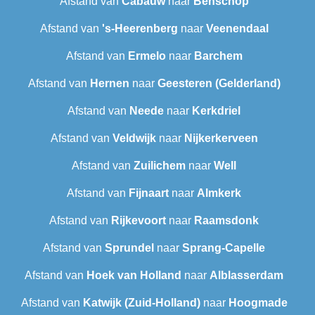
Afstand van
Cabauw
naar
Benschop
Afstand van
's-Heerenberg
naar
Veenendaal
Afstand van
Ermelo
naar
Barchem
Afstand van
Hernen
naar
Geesteren (Gelderland)
Afstand van
Neede
naar
Kerkdriel
Afstand van
Veldwijk
naar
Nijkerkerveen
Afstand van
Zuilichem
naar
Well
Afstand van
Fijnaart
naar
Almkerk
Afstand van
Rijkevoort
naar
Raamsdonk
Afstand van
Sprundel
naar
Sprang-Capelle
Afstand van
Hoek van Holland
naar
Alblasserdam
Afstand van
Katwijk (Zuid-Holland)
naar
Hoogmade