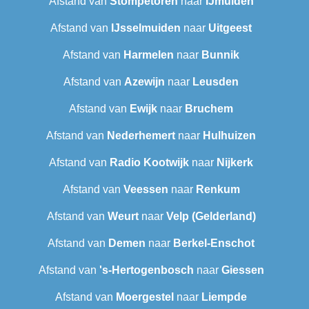
Afstand van
Stompetoren
naar
IJmuiden
Afstand van
IJsselmuiden
naar
Uitgeest
Afstand van
Harmelen
naar
Bunnik
Afstand van
Azewijn
naar
Leusden
Afstand van
Ewijk
naar
Bruchem
Afstand van
Nederhemert
naar
Hulhuizen
Afstand van
Radio Kootwijk
naar
Nijkerk
Afstand van
Veessen
naar
Renkum
Afstand van
Weurt
naar
Velp (Gelderland)
Afstand van
Demen
naar
Berkel-Enschot
Afstand van
's-Hertogenbosch
naar
Giessen
Afstand van
Moergestel
naar
Liempde