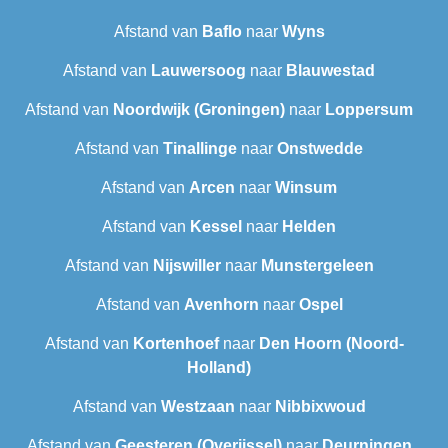
Afstand van
Baflo
naar
Wyns
Afstand van
Lauwersoog
naar
Blauwestad
Afstand van
Noordwijk (Groningen)
naar
Loppersum
Afstand van
Tinallinge
naar
Onstwedde
Afstand van
Arcen
naar
Winsum
Afstand van
Kessel
naar
Helden
Afstand van
Nijswiller
naar
Munstergeleen
Afstand van
Avenhorn
naar
Ospel
Afstand van
Kortenhoef
naar
Den Hoorn (Noord-
Holland)
Afstand van
Westzaan
naar
Nibbixwoud
Afstand van
Geesteren (Overijssel)
naar
Deurningen