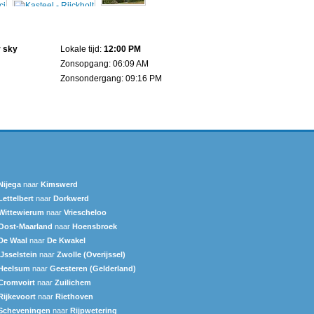
r sky
Lokale tijd:
12:00 PM
Zonsopgang: 06:09 AM
Zonsondergang: 09:16 PM
Nijega
naar
Kimswerd
Lettelbert
naar
Dorkwerd
Wittewierum
naar
Vriescheloo
Oost-Maarland
naar
Hoensbroek
De Waal
naar
De Kwakel
IJsselstein
naar
Zwolle (Overijssel)
Heelsum
naar
Geesteren (Gelderland)
Cromvoirt
naar
Zuilichem
Rijkevoort
naar
Riethoven
Scheveningen‎
naar
Rijpwetering