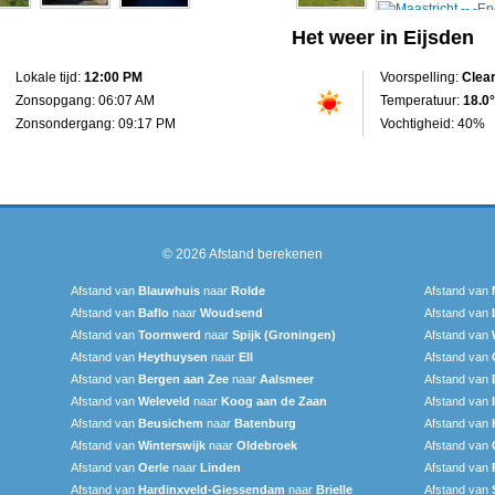
Het weer in Eijsden
Lokale tijd:
12:00 PM
Voorspelling:
Clea
Zonsopgang: 06:07 AM
Temperatuur:
18.0°
Zonsondergang: 09:17 PM
Vochtigheid: 40%
© 2026
Afstand berekenen
Afstand van
Blauwhuis
naar
Rolde
Afstand van
Afstand van
Baflo
naar
Woudsend
Afstand van
Afstand van
Toornwerd
naar
Spijk (Groningen)
Afstand van
Afstand van
Heythuysen
naar
Ell
Afstand van
Afstand van
Bergen aan Zee
naar
Aalsmeer
Afstand van
Afstand van
Weleveld
naar
Koog aan de Zaan
Afstand van
Afstand van
Beusichem
naar
Batenburg
Afstand van
Afstand van
Winterswijk
naar
Oldebroek
Afstand van
Afstand van
Oerle
naar
Linden
Afstand van
Afstand van
Hardinxveld-Giessendam
naar
Brielle
Afstand van