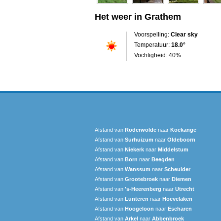
Het weer in Grathem
Voorspelling:
Clear sky
Temperatuur:
18.0°
Vochtigheid: 40%
Afstand van
Roderwolde
naar
Koekange
Afstand van
Surhuizum
naar
Oldeboorn
Afstand van
Niekerk
naar
Middelstum
Afstand van
Born
naar
Beegden
Afstand van
Wanssum
naar
Scheulder
Afstand van
Grootebroek
naar
Diemen
Afstand van
's-Heerenberg
naar
Utrecht
Afstand van
Lunteren
naar
Hoevelaken
Afstand van
Hoogeloon
naar
Escharen
Afstand van
Arkel
naar
Abbenbroek