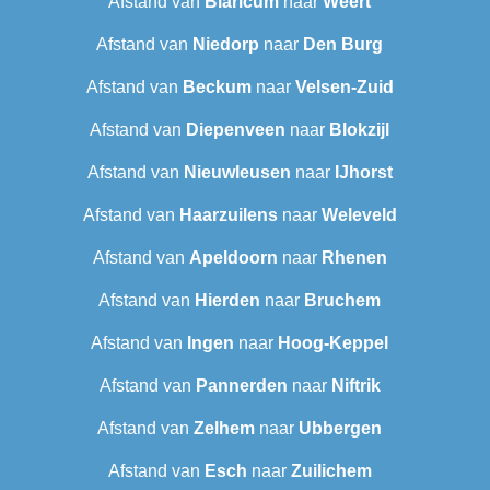
Afstand van
Blaricum
naar
Weert
Afstand van
Niedorp
naar
Den Burg
Afstand van
Beckum
naar
Velsen-Zuid
Afstand van
Diepenveen
naar
Blokzijl
Afstand van
Nieuwleusen
naar
IJhorst
Afstand van
Haarzuilens
naar
Weleveld
Afstand van
Apeldoorn
naar
Rhenen
Afstand van
Hierden
naar
Bruchem
Afstand van
Ingen
naar
Hoog-Keppel
Afstand van
Pannerden
naar
Niftrik
Afstand van
Zelhem
naar
Ubbergen
Afstand van
Esch
naar
Zuilichem