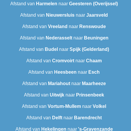
Afstand van
Harmelen
naar
Geesteren (Overijssel)
Afstand van
Nieuwersluis
naar
Jaarsveld
Afstand van
Vreeland
naar
Renswoude
Afstand van
Nederasselt
naar
Beuningen
Afstand van
Budel
naar
Spijk (Gelderland)
Afstand van
Cromvoirt
naar
Chaam
Afstand van
Heesbeen
naar
Esch
Afstand van
Mariahout
naar
Maarheeze
Afstand van
Uitwijk
naar
Prinsenbeek
Afstand van
Vortum-Mullem
naar
Volkel
Afstand van
Delft
naar
Barendrecht‎
Afstand van
Hekelingen
naar
's-Gravenzande