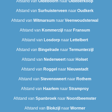
Afstand van
Oldeboorn
naar
Oldeberkoop
Afstand van
Surhuisterveen
naar
Oudkerk
Afstand van
Witmarsum
naar
Veenwoudsterwal
Afstand van
Kommerzijl
naar
Fransum
Afstand van
Losdorp
naar
Lettelbert
Afstand van
Bingelrade
naar
Termunterzijl
Afstand van
Nederweert
naar
Holset
Afstand van
Roggel
naar
Nieuwstadt
Afstand van
Stevensweert
naar
Rothem
Afstand van
Haarlem
naar
Stramproy
Afstand van
Spanbroek
naar
Noordbeemster
Afstand van
Blokzijl
naar
Wormer