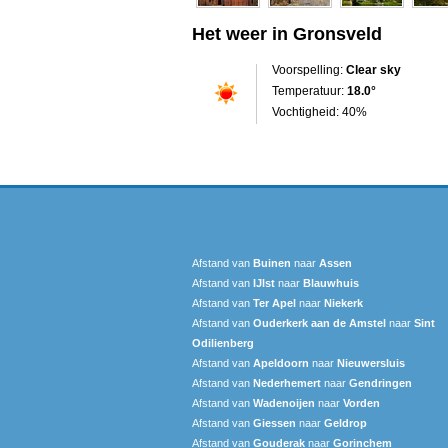
Het weer in Gronsveld
Voorspelling:
Clear sky
Temperatuur:
18.0°
Vochtigheid: 40%
Afstand van
Buinen
naar
Assen
Afstand van
IJlst
naar
Blauwhuis
Afstand van
Ter Apel
naar
Niekerk
Afstand van
Ouderkerk aan de Amstel
naar
Sint
Odilienberg
Afstand van
Apeldoorn
naar
Nieuwersluis
Afstand van
Nederhemert
naar
Gendringen
Afstand van
Wadenoijen
naar
Vorden
Afstand van
Giessen
naar
Geldrop
Afstand van
Gouderak
naar
Gorinchem