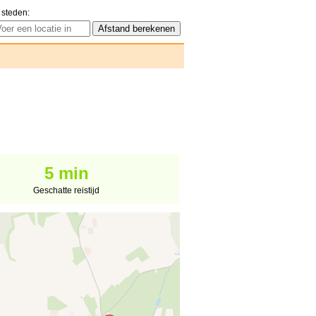
 steden:
5 min
Geschatte reistijd