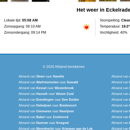
Het weer in Eckelrad
Lokale tijd:
05:08 AM
Voorspelling:
Clea
Zonsopgang: 06:10 AM
Temperatuur:
18.0°
Zonsondergang: 09:14 PM
Vochtigheid: 40%
© 2026
Afstand berekenen
Afstand van
Sleen
naar
Havelte
Afstand van
Afstand van
Warfstermolen
naar
Suwald
Afstand van
Afstand van
Kessel
naar
Westerbroek
Afstand van
Afstand van
Hasselt
naar
Velsen-Zuid
Afstand van
Afstand van
Everdingen
naar
Den Dolder
Afstand van
Afstand van
Delwijnen
naar
Bredevoort
Afstand van
Afstand van
Ommeren
naar
Neerijnen
Afstand van
Afstand van
Bakel
naar
Zoelmond
Afstand van
Afstand van
Nuenen
naar
Knegsel
Afstand van
Afstand van
Moordrecht
naar
Krimpen aan de Lek
Afstand van