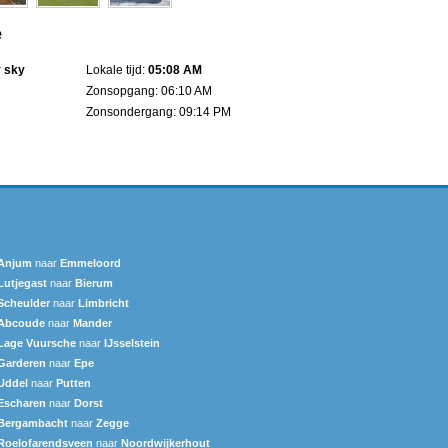
e
r sky
Lokale tijd:
05:08 AM
Zonsopgang: 06:10 AM
Zonsondergang: 09:14 PM
Anjum
naar
Emmeloord
Lutjegast
naar
Bierum
Scheulder
naar
Limbricht
Abcoude
naar
Mander
Lage Vuursche
naar
IJsselstein
Garderen
naar
Epe
Uddel
naar
Putten
Escharen
naar
Dorst
Bergambacht
naar
Zegge
Roelofarendsveen
naar
Noordwijkerhout