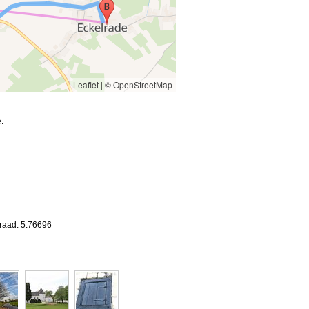
Leaflet
|
© OpenStreetMap
.
graad: 5.76696