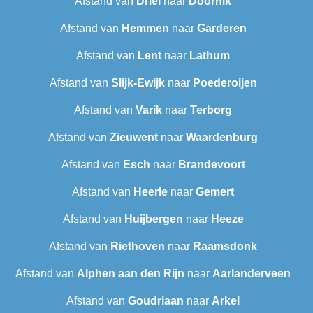
Afstand van
Driel
naar
Doornik
Afstand van
Hemmen
naar
Garderen
Afstand van
Lent
naar
Lathum
Afstand van
Slijk-Ewijk
naar
Poederoijen
Afstand van
Varik
naar
Terborg
Afstand van
Zieuwent
naar
Waardenburg
Afstand van
Esch
naar
Brandevoort
Afstand van
Heerle
naar
Gemert
Afstand van
Huijbergen
naar
Heeze
Afstand van
Riethoven
naar
Raamsdonk
Afstand van
Alphen aan den Rijn
naar
Aarlanderveen
Afstand van
Goudriaan
naar
Arkel