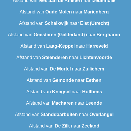
Afstand van
Nes aan de Amstel
naar
Medemblik
Afstand van
Oude Molen
naar
Marienberg
Afstand van
Schalkwijk
naar
Elst (Utrecht)
Afstand van
Geesteren (Gelderland)
naar
Bergharen
Afstand van
Laag-Keppel
naar
Harreveld
Afstand van
Steenderen
naar
Lichtenvoorde
Afstand van
De Mortel
naar
Zuilichem
Afstand van
Gemonde
naar
Eethen
Afstand van
Knegsel
naar
Holthees
Afstand van
Macharen
naar
Leende
Afstand van
Standdaarbuiten
naar
Overlangel
Afstand van
De Zilk
naar
Zeeland