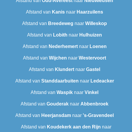
Afstand van
Oud-Avereest
naar
Nieuwleusen
Afstand van
Kanis
naar
Haarzuilens
Afstand van
Breedeweg
naar
Willeskop
Afstand van
Lobith
naar
Hulhuizen
Afstand van
Nederhemert
naar
Loenen
Afstand van
Wijchen
naar
Westervoort
Afstand van
Klundert
naar
Gastel
Afstand van
Standdaarbuiten
naar
Ledeacker
Afstand van
Waspik
naar
Vinkel
Afstand van
Gouderak
naar
Abbenbroek
Afstand van
Heerjansdam
naar
's-Gravendeel
Afstand van
Koudekerk aan den Rijn
naar