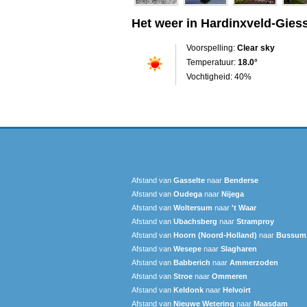
Het weer in Hardinxveld-Gie
Voorspelling:
Clear sky
Temperatuur:
18.0°
Vochtigheid: 40%
Afstand van
Gasselte
naar
Benderse
Afstand van
Oudega
naar
Nijega
Afstand van
Woltersum
naar
't Waar
Afstand van
Ubachsberg
naar
Stramproy
Afstand van
Hoorn (Noord-Holland)
naar
Bussum
Afstand van
Wesepe
naar
Slagharen
Afstand van
Babberich
naar
Ammerzoden
Afstand van
Stroe
naar
Ommeren
Afstand van
Keldonk
naar
Helvoirt
Afstand van
Nieuwe Wetering
naar
Maasdam