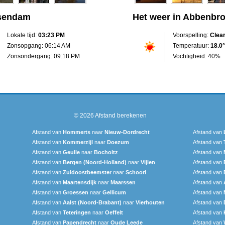
ssendam
Het weer in Abbenbr
Lokale tijd:
03:23 PM
Voorspelling:
Clea
Zonsopgang: 06:14 AM
Temperatuur:
18.0°
Zonsondergang: 09:18 PM
Vochtigheid: 40%
© 2026
Afstand berekenen
Afstand van
Hommerts
naar
Nieuw-Dordrecht
Afstand van
Afstand van
Kommerzijl
naar
Doezum
Afstand van
Afstand van
Geulle
naar
Bocholtz
Afstand van
Afstand van
Bergen (Noord-Holland)
naar
Vijlen
Afstand van
Afstand van
Zuidoostbeemster
naar
Schoorl
Afstand van
Afstand van
Maartensdijk
naar
Maarssen
Afstand van
Afstand van
Groessen
naar
Gellicum
Afstand van
Afstand van
Aalst (Noord-Brabant)
naar
Vierhouten
Afstand van
Afstand van
Teteringen
naar
Oeffelt
Afstand van
Afstand van
Papendrecht
naar
Oude Leede
Afstand van