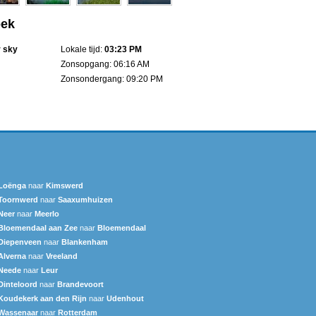
oek
r sky
Lokale tijd:
03:23 PM
Zonsopgang: 06:16 AM
Zonsondergang: 09:20 PM
Loënga
naar
Kimswerd
Toornwerd
naar
Saaxumhuizen
Neer
naar
Meerlo
Bloemendaal aan Zee
naar
Bloemendaal
Diepenveen
naar
Blankenham
Alverna
naar
Vreeland
Neede
naar
Leur
Dinteloord
naar
Brandevoort
Koudekerk aan den Rijn
naar
Udenhout
Wassenaar
naar
Rotterdam