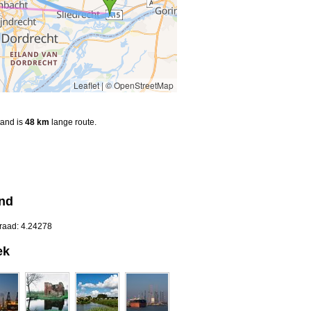
Leaflet
|
© OpenStreetMap
tand is
48 km
lange route.
nd
graad: 4.24278
ek