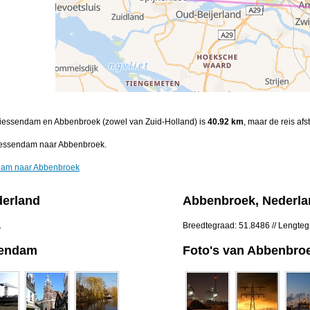
-Giessendam en Abbenbroek (zowel van Zuid-Holland) is
40.92 km
, maar de reis afs
iessendam naar Abbenbroek.
ndam naar Abbenbroek
derland
Abbenbroek, Nederla
1
Breedtegraad: 51.8486 // Lengte
sendam
Foto's van Abbenbro