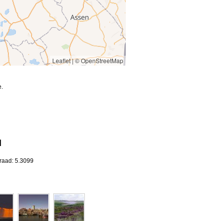
Leaflet
|
© OpenStreetMap
e.
d
raad: 5.3099