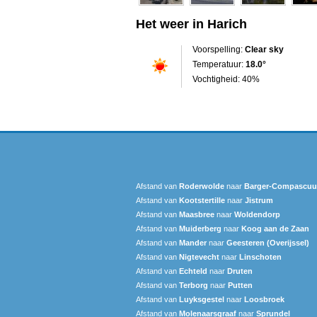
Het weer in Harich
Voorspelling:
Clear sky
Temperatuur:
18.0°
Vochtigheid: 40%
Afstand van
Roderwolde
naar
Barger-Compascu
Afstand van
Kootstertille
naar
Jistrum
Afstand van
Maasbree
naar
Woldendorp
Afstand van
Muiderberg
naar
Koog aan de Zaan
Afstand van
Mander
naar
Geesteren (Overijssel)
Afstand van
Nigtevecht
naar
Linschoten
Afstand van
Echteld
naar
Druten
Afstand van
Terborg
naar
Putten
Afstand van
Luyksgestel
naar
Loosbroek
Afstand van
Molenaarsgraaf
naar
Sprundel