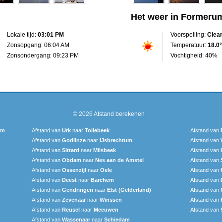
Het weer in Formeru
Lokale tijd:
03:01 PM
Voorspelling:
Clea
Zonsopgang: 06:04 AM
Temperatuur:
18.0°
Zonsondergang: 09:23 PM
Vochtigheid: 40%
© 2026
Afstand berekenen
um
Afstand van
Urk
naar
Tollebeek
Afstand van
Afstand van
Godlinze
naar
IJsbrechtum
Afstand van
Afstand van
Sittard
naar
Milsbeek
Afstand van
Afstand van
Obdam
naar
Nes aan de Amstel
Afstand van
Afstand van
Ossenzijl
naar
Oele
Afstand van
Afstand van
Deest
naar
Barchem
Afstand van
Afstand van
Gendringen
naar
Elst (Gelderland)
Afstand van
Afstand van
Zevenaar
naar
Winssen
Afstand van
Afstand van
Reusel
naar
Meeuwen
Afstand van
Afstand van
Wassenaar
naar
Schiedam