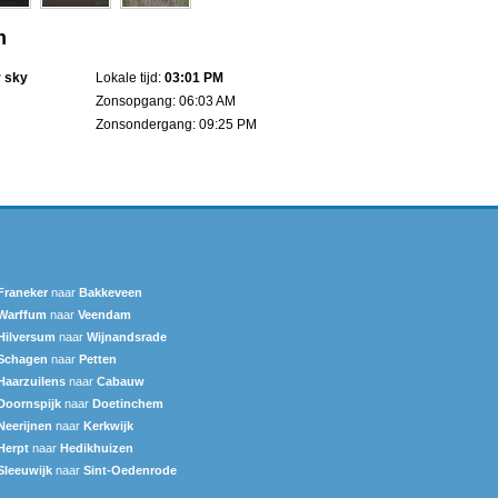
m
r sky
Lokale tijd:
03:01 PM
Zonsopgang: 06:03 AM
Zonsondergang: 09:25 PM
Franeker
naar
Bakkeveen
Warffum
naar
Veendam
Hilversum
naar
Wijnandsrade
Schagen
naar
Petten
Haarzuilens
naar
Cabauw
Doornspijk
naar
Doetinchem
Neerijnen
naar
Kerkwijk
Herpt
naar
Hedikhuizen
Sleeuwijk
naar
Sint-Oedenrode