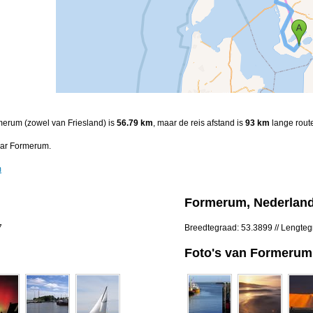
rmerum (zowel van Friesland) is
56.79 km
, maar de reis afstand is
93 km
lange rout
aar Formerum.
m
Formerum, Nederlan
7
Breedtegraad: 53.3899 // Lengteg
Foto's van Formerum