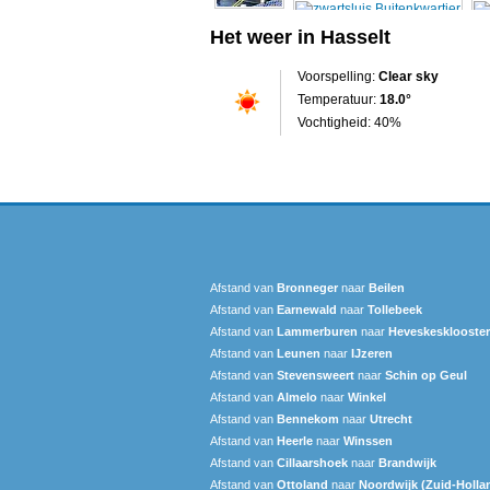
Het weer in Hasselt
Voorspelling:
Clear sky
Temperatuur:
18.0°
Vochtigheid: 40%
Afstand van
Bronneger
naar
Beilen
Afstand van
Earnewald
naar
Tollebeek
Afstand van
Lammerburen
naar
Heveskesklooster‎
Afstand van
Leunen
naar
IJzeren
Afstand van
Stevensweert
naar
Schin op Geul
Afstand van
Almelo
naar
Winkel
Afstand van
Bennekom
naar
Utrecht
Afstand van
Heerle
naar
Winssen
Afstand van
Cillaarshoek
naar
Brandwijk
Afstand van
Ottoland
naar
Noordwijk (Zuid-Holla