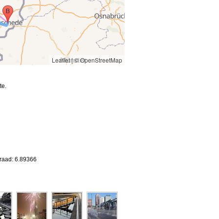
Leaflet
|
© OpenStreetMap
te.
graad: 6.89366