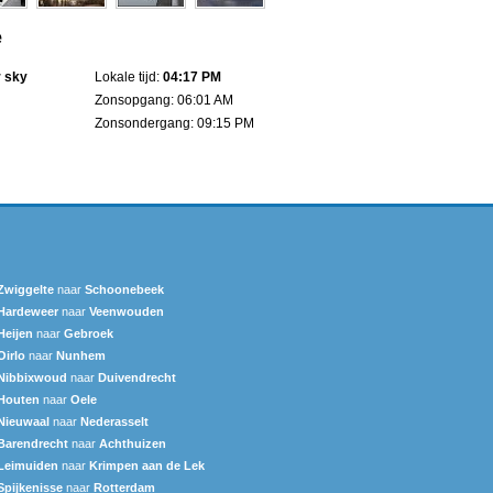
e
r sky
Lokale tijd:
04:17 PM
Zonsopgang: 06:01 AM
Zonsondergang: 09:15 PM
Zwiggelte
naar
Schoonebeek
Hardeweer
naar
Veenwouden
Heijen
naar
Gebroek
Oirlo
naar
Nunhem
Nibbixwoud
naar
Duivendrecht
Houten
naar
Oele
Nieuwaal
naar
Nederasselt
Barendrecht
naar
Achthuizen
Leimuiden
naar
Krimpen aan de Lek
Spijkenisse
naar
Rotterdam