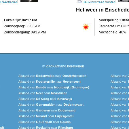
Het weer in Ensched
Lokale tijd:
04:17 PM
Voorspelling:
Clea
Zonsopgang: 06:03 AM
Temperatuur:
18.0°
Zonsondergang: 09:19 PM
Vochtigheid: 40%
© 2026
Afstand berekenen
Afstand van
Roderwolde
naar
Oosterhesselen
Afstand van
Afstand van
Kootstertille
naar
Heerenveen
Afstand van
Afstand van
Bunde
naar
Noordwijk (Groningen)
Afstand van
Afstand van
Neer
naar
Maastricht
Afstand van
Afstand van
De Koog
naar
Beverwijk
Afstand van
Afstand van
Genemuiden
naar
Dedemsvaart
Afstand van
Afstand van
Garderen
naar
Dodewaard
Afstand van
Afstand van
Nuland
naar
Luyksgestel
Afstand van
Afstand van
Goudriaan
naar
Gouda
Afstand van
nd)
Afstand van
Rockanje
naar
Rijnsburg
Afstand van