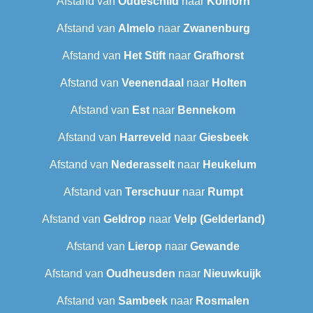
Afstand van
Oudeschild
naar
Kolhorn
Afstand van
Almelo
naar
Zwanenburg
Afstand van
Het Stift
naar
Grafhorst
Afstand van
Veenendaal
naar
Holten
Afstand van
Est
naar
Bennekom
Afstand van
Harreveld
naar
Giesbeek
Afstand van
Nederasselt
naar
Heukelum
Afstand van
Terschuur
naar
Rumpt
Afstand van
Geldrop
naar
Velp (Gelderland)
Afstand van
Lierop
naar
Gewande
Afstand van
Oudheusden
naar
Nieuwkuijk
Afstand van
Sambeek
naar
Rosmalen