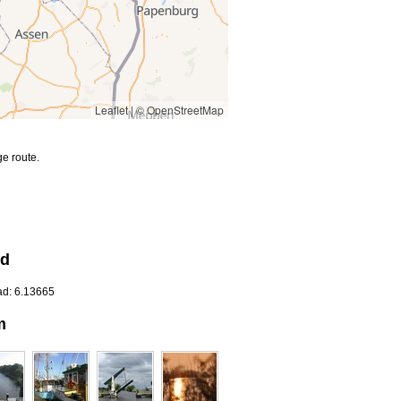
Leaflet
|
© OpenStreetMap
e route.
nd
ad: 6.13665
m