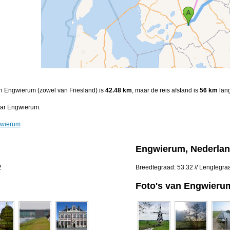
en Engwierum (zowel van Friesland) is
42.48 km
, maar de reis afstand is
56 km
lang
ar Engwierum.
gwierum
Engwierum, Nederla
2
Breedtegraad: 53.32 // Lengtegra
Foto's van Engwieru