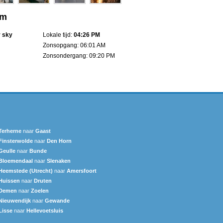
um
r sky
Lokale tijd:
04:26 PM
Zonsopgang: 06:01 AM
Zonsondergang: 09:20 PM
Terherne
naar
Gaast
Finsterwolde
naar
Den Horn
Geulle
naar
Bunde
Bloemendaal
naar
Slenaken
Heemstede (Utrecht)
naar
Amersfoort
Huissen
naar
Druten
Demen
naar
Zoelen
Nieuwendijk
naar
Gewande
Lisse
naar
Hellevoetsluis