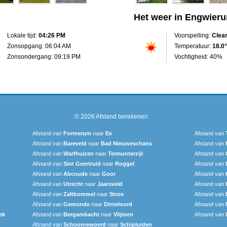
Het weer in Engwier
Lokale tijd:
04:26 PM
Voorspelling:
Clea
Zonsopgang: 06:04 AM
Temperatuur:
18.0°
Zonsondergang: 09:19 PM
Vochtigheid: 40%
© 2026
Afstand berekenen
Afstand van
Formerum
naar
Ee
Afstand van
Afstand van
Bareveld
naar
Bad Nieuweschans
Afstand van
Afstand van
Warfhuizen
naar
Termunterzijl
Afstand van
Afstand van
Sint Geertruid
naar
Roggel
Afstand van
Afstand van
Abcoude
naar
Goor
Afstand van
Afstand van
Utrecht
naar
Jaarsveld
Afstand van
Afstand van
Zaltbommel
naar
Stroe
Afstand van
Afstand van
Gemonde
naar
Dinteloord
Afstand van
ek
Afstand van
Bergambacht
naar
Vlijmen
Afstand van
Afstand van
Schoonrewoerd
naar
Schipluiden