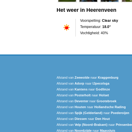
Het weer in Heerenveen
Voorspelling:
Clear sky
Temperatuur:
18.0°
Vochtigheid: 40%
Afstand van
Zeewolde
naar
Kraggenburg
Afstand van
Adorp
naar
IJpecolsga
Afstand van
Kantens
naar
Godlinze
Afstand van
Posterholt
naar
Holset
Afstand van
Deventer
naar
Grootebroek
Afstand van
Houten
naar
Hollandsche Rading
Afstand van
Spijk (Gelderland)
naar
Poederoijen
Afstand van
Diessen
naar
Den Hout
Afstand van
Velp (Noord-Brabant)
naar
Prinsenbe
Afstand van
Noordzijde
naar
Maassluis