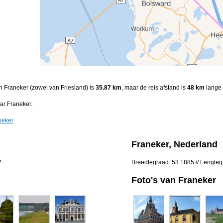
n Franeker (zowel van Friesland) is
35.87 km
, maar de reis afstand is
48 km
lange 
ar Franeker.
neker
Franeker, Nederland
2
Breedtegraad: 53.1885 // Lengte
Foto's van Franeker