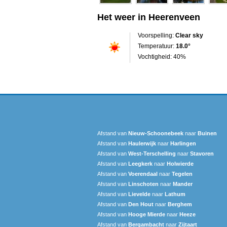
Het weer in Heerenveen
Voorspelling:
Clear sky
Temperatuur:
18.0°
Vochtigheid: 40%
Afstand van
Nieuw-Schoonebeek
naar
Buinen
Afstand van
Haulerwijk
naar
Harlingen
Afstand van
West-Terschelling
naar
Stavoren
Afstand van
Leegkerk
naar
Holwierde
Afstand van
Voerendaal
naar
Tegelen
Afstand van
Linschoten
naar
Mander
Afstand van
Lievelde
naar
Lathum
Afstand van
Den Hout
naar
Berghem
Afstand van
Hooge Mierde
naar
Heeze
Afstand van
Bergambacht
naar
Zijtaart