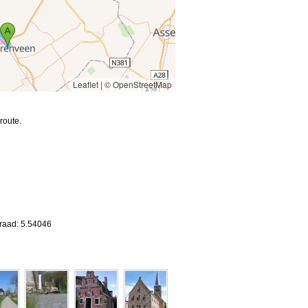
Leaflet
|
© OpenStreetMap
route.
graad: 5.54046