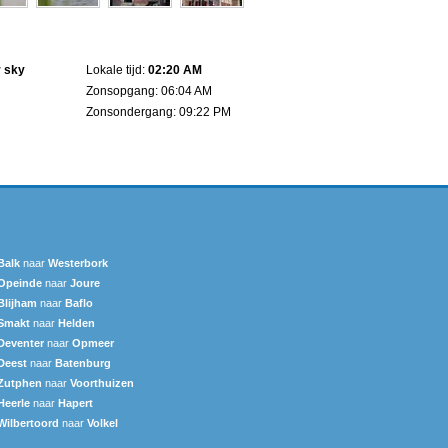
r sky
Lokale tijd:
02:20 AM
Zonsopgang: 06:04 AM
Zonsondergang: 09:22 PM
Balk
naar
Westerbork
Opeinde
naar
Joure
Blijham
naar
Baflo
Smakt
naar
Helden
Deventer
naar
Opmeer
Deest
naar
Batenburg
Zutphen
naar
Voorthuizen
Heerle
naar
Hapert
Wilbertoord
naar
Volkel