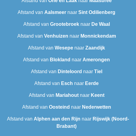
Afstand van
Ohé en Laak
naar
Maasbree
Afstand van
Aalsmeer
naar
Sint Odilienberg
Afstand van
Grootebroek
naar
De Waal
Afstand van
Venhuizen
naar
Monnickendam
Afstand van
Wesepe
naar
Zaandijk
Afstand van
Blokland
naar
Amerongen
Afstand van
Dinteloord
naar
Tiel
Afstand van
Esch
naar
Eerde
Afstand van
Mariahout
naar
Keent
Afstand van
Oosteind
naar
Nederwetten
Afstand van
Alphen aan den Rijn
naar
Rijswijk (Noord-
Brabant)