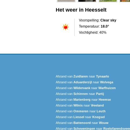
Het weer in Heesselt
Voorspelling:
Clear sky
Temperatuur:
18.0°
Vochtigheid: 40%
Afstand van
Zuidlaren
naar
Tynaarlo
Afstand van
Aduarderzijl
naar
Wolvega
Afstand van
Wildervank
naar
Warfhuizen
Afstand van
Schinnen
naar
Partij
Afstand van
Marienberg
naar
Heemse
Afstand van
Wilnis
naar
Vreeland
Afstand van
Ommeren
naar
Leuth
Afstand van
Liessel
naar
Knegsel
Afstand van
Battenoord
naar
Wouw
Afstand van
Scheveningen‎
naar
Roelofarendsvee