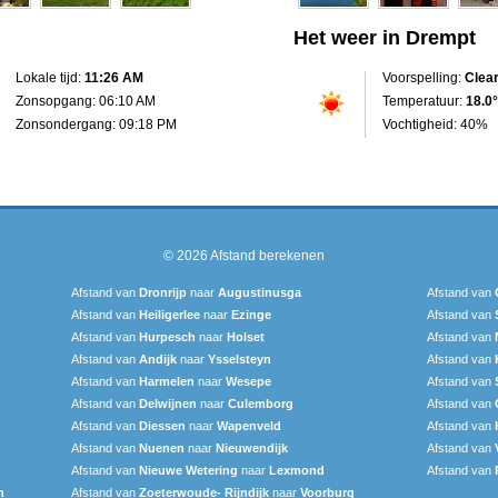
Het weer in Drempt
Lokale tijd:
11:26 AM
Voorspelling:
Clea
Zonsopgang: 06:10 AM
Temperatuur:
18.0°
Zonsondergang: 09:18 PM
Vochtigheid: 40%
© 2026
Afstand berekenen
Afstand van
Dronrijp
naar
Augustinusga
Afstand van
Afstand van
Heiligerlee
naar
Ezinge
Afstand van
Afstand van
Hurpesch
naar
Holset
Afstand van
Afstand van
Andijk
naar
Ysselsteyn
Afstand van
Afstand van
Harmelen
naar
Wesepe
Afstand van
Afstand van
Delwijnen
naar
Culemborg
Afstand van
Afstand van
Diessen
naar
Wapenveld
Afstand van
Afstand van
Nuenen
naar
Nieuwendijk
Afstand van
Afstand van
Nieuwe Wetering
naar
Lexmond
Afstand van
n
Afstand van
Zoeterwoude- Rijndijk
naar
Voorburg