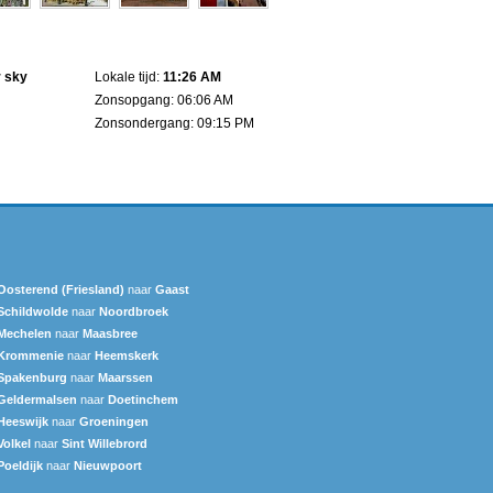
r sky
Lokale tijd:
11:26 AM
Zonsopgang: 06:06 AM
Zonsondergang: 09:15 PM
Oosterend (Friesland)
naar
Gaast
Schildwolde
naar
Noordbroek
Mechelen
naar
Maasbree
Krommenie
naar
Heemskerk
Spakenburg
naar
Maarssen
Geldermalsen
naar
Doetinchem
Heeswijk
naar
Groeningen
Volkel
naar
Sint Willebrord
Poeldijk
naar
Nieuwpoort