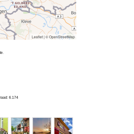
Leaflet
|
© OpenStreetMap
te.
raad: 6.174