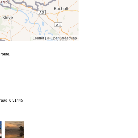
Leaflet
|
© OpenStreetMap
route.
graad: 6.51445