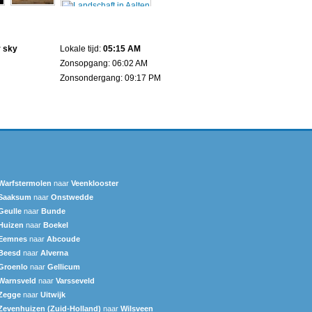
r sky
Lokale tijd:
05:15 AM
Zonsopgang: 06:02 AM
Zonsondergang: 09:17 PM
Warfstermolen
naar
Veenklooster
Saaksum
naar
Onstwedde
Geulle
naar
Bunde
Huizen
naar
Boekel
Eemnes
naar
Abcoude
Beesd
naar
Alverna
Groenlo
naar
Gellicum
Warnsveld
naar
Varsseveld
Zegge
naar
Uitwijk
Zevenhuizen (Zuid-Holland)
naar
Wilsveen‎