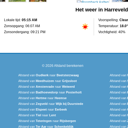
Het weer in Harreveld
Lokale tijd:
05:15 AM
Voorspelling:
Clea
Zonsopgang: 06:07 AM
Temperatuur:
18.0°
Zonsondergang: 09:21 PM
Vochtigheid: 40%
© 2026
Afstand berekenen
Afstand van
Oudkerk
naar
Beetsterzwaag
Afstand van
Afstand van
Meedhuizen
naar
Grijssloot
Afstand van
Afstand van
Amstenrade
naar
Weiwerd
Afstand van
Afstand van
Badhoevedorp
naar
Posterholt
Afstand van
Afstand van
Hertme
naar
Heemse
Afstand van
Afstand van
Zegveld
naar
Wijk bij Duurstede
Afstand van
Afstand van
Elspeet
naar
Eerbeek
Afstand van
Afstand van
Tiel
naar
Lent
Afstand van
Afstand van
Teteringen
naar
Rijsbergen
Afstand van
Afstand van
Ter Aar‎
naar
Schenkeldijk
Afstand van