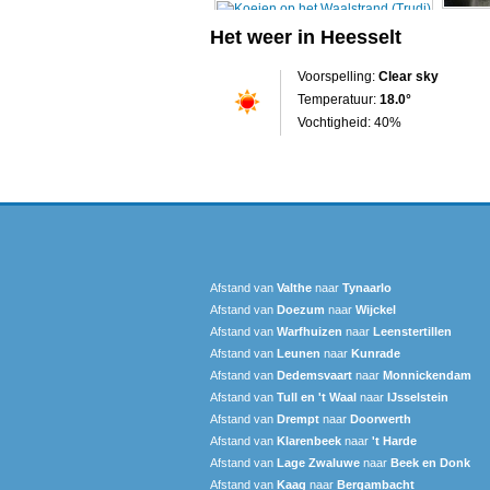
Het weer in Heesselt
Voorspelling:
Clear sky
Temperatuur:
18.0°
Vochtigheid: 40%
Afstand van
Valthe
naar
Tynaarlo
Afstand van
Doezum
naar
Wijckel
Afstand van
Warfhuizen
naar
Leenstertillen‎
Afstand van
Leunen
naar
Kunrade
Afstand van
Dedemsvaart
naar
Monnickendam
Afstand van
Tull en 't Waal
naar
IJsselstein
Afstand van
Drempt
naar
Doorwerth
Afstand van
Klarenbeek
naar
't Harde
Afstand van
Lage Zwaluwe
naar
Beek en Donk
Afstand van
Kaag
naar
Bergambacht