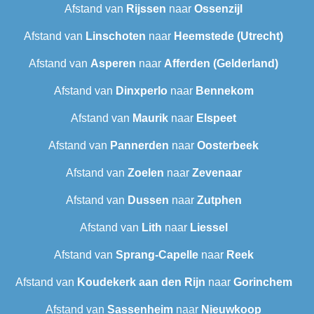
Afstand van
Rijssen
naar
Ossenzijl
Afstand van
Linschoten
naar
Heemstede (Utrecht)
Afstand van
Asperen
naar
Afferden (Gelderland)
Afstand van
Dinxperlo
naar
Bennekom
Afstand van
Maurik
naar
Elspeet
Afstand van
Pannerden
naar
Oosterbeek
Afstand van
Zoelen
naar
Zevenaar
Afstand van
Dussen
naar
Zutphen
Afstand van
Lith
naar
Liessel
Afstand van
Sprang-Capelle
naar
Reek
Afstand van
Koudekerk aan den Rijn
naar
Gorinchem
Afstand van
Sassenheim
naar
Nieuwkoop