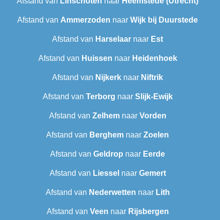
Afstand van
Linschoten
naar
Heemstede (Utrecht)
Afstand van
Ammerzoden
naar
Wijk bij Duurstede
Afstand van
Harselaar
naar
Est
Afstand van
Huissen
naar
Heidenhoek
Afstand van
Nijkerk
naar
Niftrik
Afstand van
Terborg
naar
Slijk-Ewijk
Afstand van
Zelhem
naar
Vorden
Afstand van
Berghem
naar
Zoelen
Afstand van
Geldrop
naar
Eerde
Afstand van
Liessel
naar
Gemert
Afstand van
Nederwetten
naar
Lith
Afstand van
Veen
naar
Rijsbergen