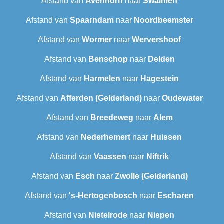
Afstand van
Avenhorn
naar
Swalmen
Afstand van
Spaarndam
naar
Noordbeemster
Afstand van
Wormer
naar
Wervershoof
Afstand van
Benschop
naar
Delden
Afstand van
Harmelen
naar
Hagestein
Afstand van
Afferden (Gelderland)
naar
Oudewater
Afstand van
Breedeweg
naar
Alem
Afstand van
Nederhemert
naar
Huissen
Afstand van
Vaassen
naar
Niftrik
Afstand van
Esch
naar
Zwolle (Gelderland)
Afstand van
's-Hertogenbosch
naar
Escharen
Afstand van
Nistelrode
naar
Nispen