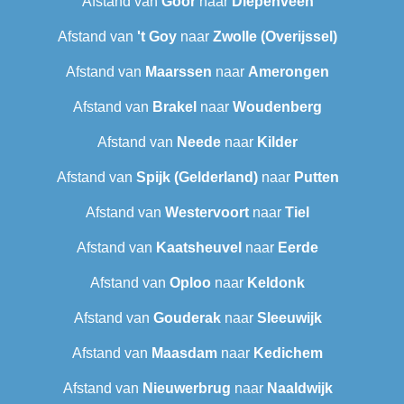
Afstand van
Goor
naar
Diepenveen
Afstand van
't Goy
naar
Zwolle (Overijssel)
Afstand van
Maarssen
naar
Amerongen
Afstand van
Brakel
naar
Woudenberg
Afstand van
Neede
naar
Kilder
Afstand van
Spijk (Gelderland)
naar
Putten
Afstand van
Westervoort
naar
Tiel
Afstand van
Kaatsheuvel
naar
Eerde
Afstand van
Oploo
naar
Keldonk
Afstand van
Gouderak
naar
Sleeuwijk
Afstand van
Maasdam
naar
Kedichem
Afstand van
Nieuwerbrug
naar
Naaldwijk