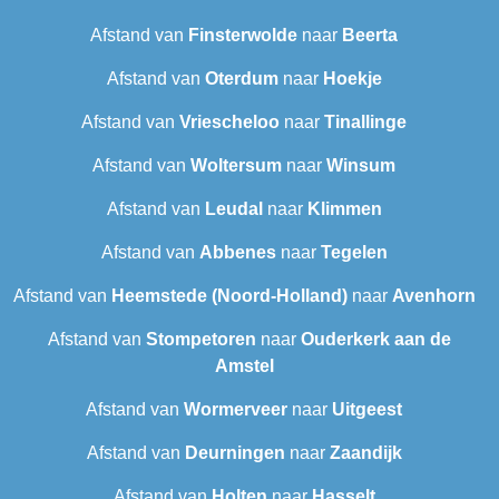
Afstand van
Finsterwolde
naar
Beerta
Afstand van
Oterdum
naar
Hoekje
Afstand van
Vriescheloo
naar
Tinallinge
Afstand van
Woltersum
naar
Winsum
Afstand van
Leudal‎
naar
Klimmen
Afstand van
Abbenes
naar
Tegelen
Afstand van
Heemstede (Noord-Holland)
naar
Avenhorn
Afstand van
Stompetoren
naar
Ouderkerk aan de
Amstel
Afstand van
Wormerveer
naar
Uitgeest
Afstand van
Deurningen
naar
Zaandijk
Afstand van
Holten
naar
Hasselt