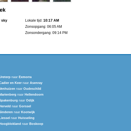
oek
r sky
Lokale tijd:
10:17 AM
Zonsopgang: 06:05 AM
Zonsondergang: 09:14 PM
Ureterp
naar
Exmorra
Cadier en Keer
naar
Asenray
Venhuizen
naar
Oudeschild
Marienberg
naar
Hellendoorn
Spakenburg
naar
Odijk
Herveld
naar
Gorssel
Sinderen
naar
Kootwijk
Liessel
naar
Huisseling
Hoogblokland
naar
Boskoop