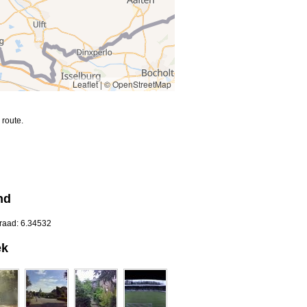
Leaflet
|
© OpenStreetMap
route.
nd
graad: 6.34532
ek