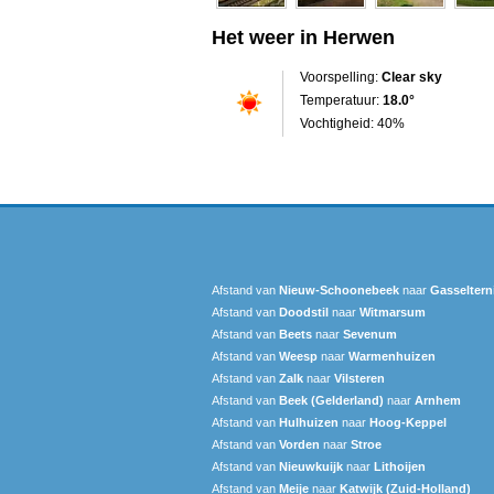
Het weer in Herwen
Voorspelling:
Clear sky
Temperatuur:
18.0°
Vochtigheid: 40%
Afstand van
Nieuw-Schoonebeek
naar
Gasseltern
Afstand van
Doodstil
naar
Witmarsum
Afstand van
Beets
naar
Sevenum
Afstand van
Weesp
naar
Warmenhuizen
Afstand van
Zalk
naar
Vilsteren
Afstand van
Beek (Gelderland)
naar
Arnhem
Afstand van
Hulhuizen
naar
Hoog-Keppel
Afstand van
Vorden
naar
Stroe
Afstand van
Nieuwkuijk
naar
Lithoijen
Afstand van
Meije
naar
Katwijk (Zuid-Holland)