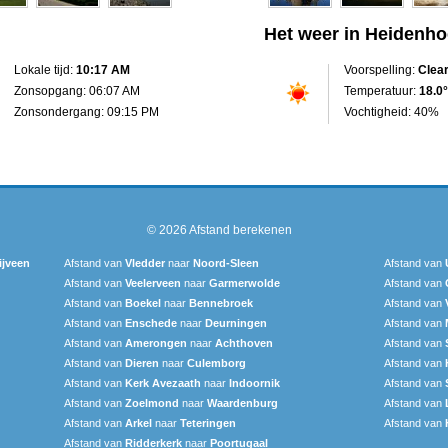
Het weer in Heidenh
Lokale tijd:
10:17 AM
Voorspelling:
Clea
Zonsopgang: 06:07 AM
Temperatuur:
18.0°
Zonsondergang: 09:15 PM
Vochtigheid: 40%
© 2026
Afstand berekenen
ijveen
Afstand van
Vledder
naar
Noord-Sleen
Afstand van
Afstand van
Veelerveen
naar
Garmerwolde
Afstand van
Afstand van
Boekel
naar
Bennebroek
Afstand van
Afstand van
Enschede
naar
Deurningen
Afstand van
Afstand van
Amerongen
naar
Achthoven
Afstand van
Afstand van
Dieren
naar
Culemborg
Afstand van
Afstand van
Kerk Avezaath
naar
Indoornik
Afstand van
Afstand van
Zoelmond
naar
Waardenburg
Afstand van
Afstand van
Arkel
naar
Teteringen
Afstand van
Afstand van
Ridderkerk
naar
Poortugaal