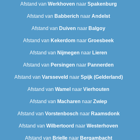
Afstand van
Werkhoven
naar
Spakenburg
Afstand van
Babberich
naar
Andelst
Afstand van
Duiven
naar
Balgoy
Afstand van
Kekerdom
naar
Groesbeek
Afstand van
Nijmegen
naar
Lieren
Afstand van
Persingen
naar
Pannerden
Afstand van
Varsseveld
naar
Spijk (Gelderland)
Afstand van
Wamel
naar
Vierhouten
Afstand van
Macharen
naar
Zwiep
Afstand van
Vorstenbosch
naar
Raamsdonk
Afstand van
Wilbertoord
naar
Westerhoven
Afstand van
Brielle
naar
Bergambacht