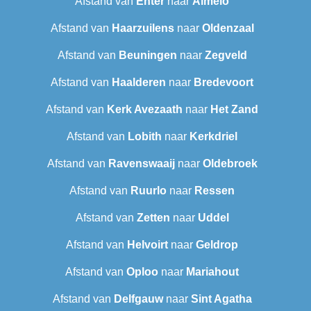
Afstand van
Enter
naar
Almelo
Afstand van
Haarzuilens
naar
Oldenzaal
Afstand van
Beuningen
naar
Zegveld
Afstand van
Haalderen
naar
Bredevoort
Afstand van
Kerk Avezaath
naar
Het Zand
Afstand van
Lobith
naar
Kerkdriel
Afstand van
Ravenswaaij
naar
Oldebroek
Afstand van
Ruurlo
naar
Ressen
Afstand van
Zetten
naar
Uddel
Afstand van
Helvoirt
naar
Geldrop
Afstand van
Oploo
naar
Mariahout
Afstand van
Delfgauw
naar
Sint Agatha