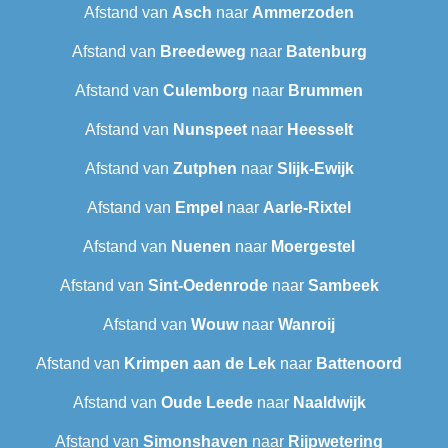
Afstand van
Asch
naar
Ammerzoden
Afstand van
Breedeweg
naar
Batenburg
Afstand van
Culemborg
naar
Brummen
Afstand van
Nunspeet
naar
Heesselt
Afstand van
Zutphen
naar
Slijk-Ewijk
Afstand van
Empel
naar
Aarle-Rixtel
Afstand van
Nuenen
naar
Moergestel
Afstand van
Sint-Oedenrode
naar
Sambeek
Afstand van
Wouw
naar
Wanroij
Afstand van
Krimpen aan de Lek
naar
Battenoord
Afstand van
Oude Leede
naar
Naaldwijk
Afstand van
Simonshaven
naar
Rijpwetering