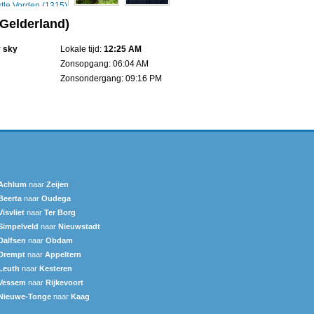
(Gelderland)
r sky
Lokale tijd:
12:25 AM
Zonsopgang: 06:04 AM
Zonsondergang: 09:16 PM
Achlum
naar
Zeijen
Beerta
naar
Oudega
Visvliet
naar
Ter Borg
Simpelveld
naar
Nieuwstadt
Dalfsen
naar
Obdam
Drempt
naar
Appeltern
Leuth
naar
Kesteren
Vessem
naar
Rijkevoort
Nieuwe-Tonge
naar
Kaag