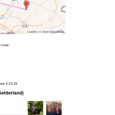
Leaflet
|
© OpenStreetMap
 route.
aad: 6.31139
Gelderland)