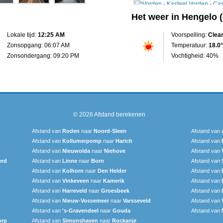
Het weer in Hengelo 
Lokale tijd:
12:25 AM
Voorspelling:
Clea
Zonsopgang: 06:07 AM
Temperatuur:
18.0°
Zonsondergang: 09:20 PM
Vochtigheid: 40%
© 2026
Afstand berekenen
Afstand van
Roden
naar
Noord-Sleen
Afstand van
Afstand van
Kollumerpomp
naar
Harich
Afstand van
Afstand van
Nieuwolda
naar
Niehove
Afstand van
erd
Afstand van
Linne
naar
Born
Afstand van
Afstand van
Kolhorn
naar
Den Helder
Afstand van
Afstand van
Vinkeveen
naar
Kamerik
Afstand van
Afstand van
Harreveld
naar
Groesbeek
Afstand van
Afstand van
Nieuw-Vossemeer
naar
Varsseveld
Afstand van
Afstand van
's-Gravendeel
naar
Gouda
Afstand van
orp
Afstand van
Simonshaven
naar
Rockanje