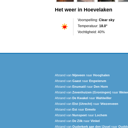
Het weer in Hoevelaken
Voorspelling:
Clear sky
Temperatuur:
18.0°
Vochtigheid: 40%
Afstand van
Nijeveen
naar
Hooghalen
Afstand van
Gaast
naar
Engwierum
Afstand van
Enumatil
naar
Den Horn
Afstand van
Zevenhuizen (Groningen)
naar
Weiw
Afstand van
De Kwakel
naar
Wahlwiller
Afstand van
Elst (Utrecht)
naar
Vriezenveen
Afstand van
Est
naar
Ermelo
Afstand van
Nunspeet
naar
Lochem
Afstand van
De Zilk
naar
Vinkel
Afstand van
Ouderkerk aan den IJssel
naar
Oudd