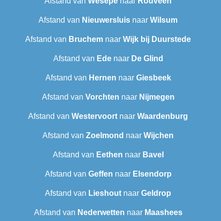
Afstand van
Wesepe
naar
Rouveen
Afstand van
Nieuwersluis
naar
Wilsum
Afstand van
Bruchem
naar
Wijk bij Duurstede
Afstand van
Ede
naar
De Glind
Afstand van
Hernen
naar
Giesbeek
Afstand van
Vorchten
naar
Nijmegen
Afstand van
Westervoort
naar
Waardenburg
Afstand van
Zoelmond
naar
Wijchen
Afstand van
Eethen
naar
Bavel
Afstand van
Geffen
naar
Elsendorp
Afstand van
Lieshout
naar
Geldrop
Afstand van
Nederwetten
naar
Maashees