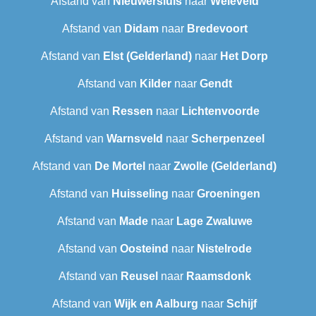
Afstand van
Nieuwersluis
naar
Weleveld
Afstand van
Didam
naar
Bredevoort
Afstand van
Elst (Gelderland)
naar
Het Dorp
Afstand van
Kilder
naar
Gendt
Afstand van
Ressen
naar
Lichtenvoorde
Afstand van
Warnsveld
naar
Scherpenzeel
Afstand van
De Mortel
naar
Zwolle (Gelderland)
Afstand van
Huisseling
naar
Groeningen
Afstand van
Made
naar
Lage Zwaluwe
Afstand van
Oosteind
naar
Nistelrode
Afstand van
Reusel
naar
Raamsdonk
Afstand van
Wijk en Aalburg
naar
Schijf