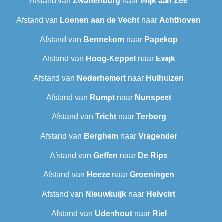
Afstand van
Zwanenburg
naar
Wijk aan Zee
Afstand van
Loenen aan de Vecht
naar
Achthoven
Afstand van
Bennekom
naar
Papekop
Afstand van
Hoog-Keppel
naar
Ewijk
Afstand van
Nederhemert
naar
Hulhuizen
Afstand van
Rumpt
naar
Nunspeet
Afstand van
Tricht
naar
Terborg
Afstand van
Berghem
naar
Vragender
Afstand van
Geffen
naar
De Rips
Afstand van
Heeze
naar
Groeningen
Afstand van
Nieuwkuijk
naar
Helvoirt
Afstand van
Udenhout
naar
Riel