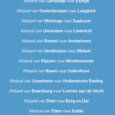
Afstand van
Ganzedijk
naar
Ezinge
Afstand van
Onderdendam
naar
Leegkerk
Afstand van
Wetsinge
naar
Saaksum
Afstand van
Ulestraten
naar
Limbricht
Afstand van
Boekel
naar
Amstelveen
Afstand van
Oosthuizen
naar
Obdam
Afstand van
Rijssen
naar
Westbeemster
Afstand van
Baarn
naar
Vollenhove
Afstand van
IJsselstein
naar
Hollandsche Rading
Afstand van
Batenburg
naar
Loenen aan de Vecht
Afstand van
Driel
naar
Berg en Dal
Afstand van
Etten
naar
Eefde