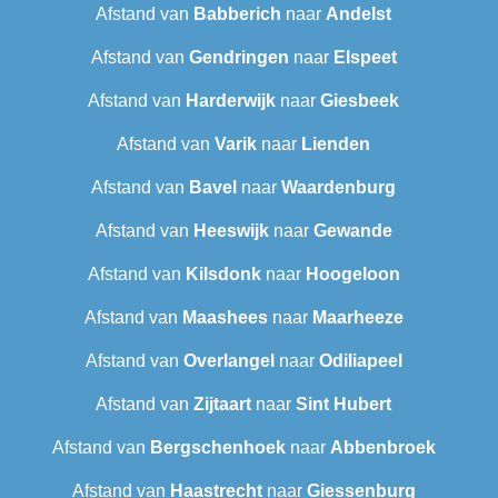
Afstand van
Babberich
naar
Andelst
Afstand van
Gendringen
naar
Elspeet
Afstand van
Harderwijk
naar
Giesbeek
Afstand van
Varik
naar
Lienden
Afstand van
Bavel
naar
Waardenburg
Afstand van
Heeswijk
naar
Gewande
Afstand van
Kilsdonk
naar
Hoogeloon
Afstand van
Maashees
naar
Maarheeze
Afstand van
Overlangel
naar
Odiliapeel
Afstand van
Zijtaart
naar
Sint Hubert
Afstand van
Bergschenhoek
naar
Abbenbroek
Afstand van
Haastrecht
naar
Giessenburg