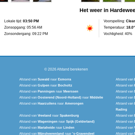
Het weer in Hardewee
Lokale tijd:
03:50 PM
Voorspelling:
Clea
Zonsopgang: 05:56 AM
Temperatuur:
18.0°
Zonsondergang: 09:22 PM
Vochtigheid: 40%
© 2026
Afstand berekenen
Afstand van
Suwald
naar
Exmorra
Afstand van
Afstand van
Gulpen
naar
Bocholtz
Afstand van
Afstand van
Panningen
naar
Meerssen
Afstand van
Afstand van
Oosterend (Noord-Holland)
naar
Middelie
Afstand van
Afstand van
Haarzuilens
naar
Amerongen
Afstand van
Rading
Afstand van
Vreeland
naar
Spakenburg
Afstand van
Afstand van
Wageningen
naar
Spijk (Gelderland)
Afstand van
Afstand van
Mariaheide
naar
Linden
Afstand van
Afstand van
Mijnsheerenland
naar
's-Gravendeel
Afstand van