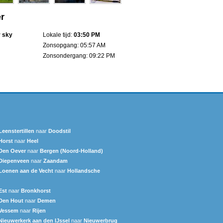
r
r sky
Lokale tijd:
03:50 PM
Zonsopgang: 05:57 AM
Zonsondergang: 09:22 PM
Leenstertillen‎
naar
Doodstil
Horst
naar
Heel
Den Oever
naar
Bergen (Noord-Holland)
Diepenveen
naar
Zaandam
Loenen aan de Vecht
naar
Hollandsche
Est
naar
Bronkhorst
Den Hout
naar
Demen
Vessem
naar
Rijen
Nieuwerkerk aan den IJssel
naar
Nieuwerbrug