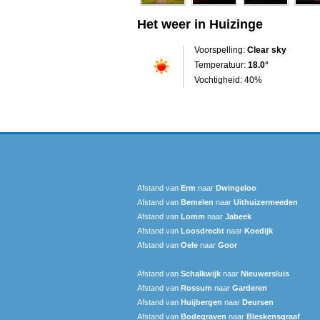
Het weer in Huizinge
Voorspelling:
Clear sky
Temperatuur:
18.0°
Vochtigheid: 40%
Afstand van
Erm
naar
Dwingeloo
Afstand van
Bemelen
naar
Uithuizermeeden
Afstand van
Lomm
naar
Jabeek
Afstand van
Loosdrecht
naar
Koedijk
Afstand van
Oele
naar
Goor
Afstand van
Schalkwijk
naar
Nieuwersluis
Afstand van
Rossum
naar
Garderen
Afstand van
Huijbergen
naar
Deursen
Afstand van
Bodegraven
naar
Bleskensgraaf