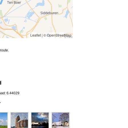
Leaflet
|
© OpenStreetMap
route.
d
aad: 6.44029
r