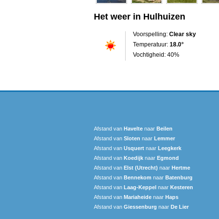
Het weer in Hulhuizen
Voorspelling:
Clear sky
Temperatuur:
18.0°
Vochtigheid: 40%
Afstand van
Havelte
naar
Beilen
Afstand van
Sloten
naar
Lemmer
Afstand van
Usquert
naar
Leegkerk
Afstand van
Koedijk
naar
Egmond
Afstand van
Elst (Utrecht)
naar
Hertme
Afstand van
Bennekom
naar
Batenburg
Afstand van
Laag-Keppel
naar
Kesteren
Afstand van
Mariaheide
naar
Haps
Afstand van
Giessenburg
naar
De Lier