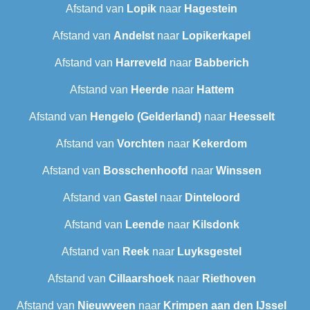
Afstand van
Lopik
naar
Hagestein
Afstand van
Andelst
naar
Lopikerkapel
Afstand van
Harreveld
naar
Babberich
Afstand van
Heerde
naar
Hattem
Afstand van
Hengelo (Gelderland)
naar
Heesselt
Afstand van
Vorchten
naar
Kekerdom
Afstand van
Bosschenhoofd
naar
Winssen
Afstand van
Gastel
naar
Dinteloord
Afstand van
Leende
naar
Kilsdonk
Afstand van
Reek
naar
Luyksgestel
Afstand van
Cillaarshoek
naar
Riethoven
Afstand van
Nieuwveen
naar
Krimpen aan den IJssel