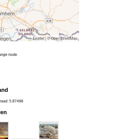
Leaflet
|
© OpenStreetMap
ange route.
and
graad: 5.87498
ren