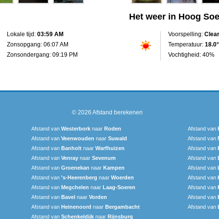
Het weer in Hoog So
Lokale tijd:
03:59 AM
Voorspelling:
Clea
Zonsopgang: 06:07 AM
Temperatuur:
18.0°
Zonsondergang: 09:19 PM
Vochtigheid: 40%
© 2026
Afstand berekenen
Afstand van
Westerbork
naar
Roden
Afstand van
Afstand van
Veenwouden
naar
Suwald
Afstand van
Afstand van
Banholt
naar
Warfhuizen
Afstand van
Afstand van
Venray
naar
Sevenum
Afstand van
Afstand van
Groenekan
naar
Kampen
Afstand van
Afstand van
's-Heerenberg
naar
Woerden
Afstand van
Afstand van
Megchelen
naar
Laag-Soeren
Afstand van
Afstand van
Bavel
naar
Vorden
Afstand van
Afstand van
Heinenoord
naar
Bergambacht
Afstand van
Afstand van
Schenkeldijk
naar
Rijnsburg