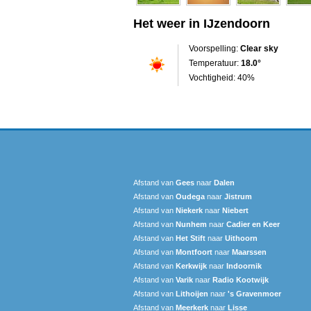
Het weer in IJzendoorn
Voorspelling:
Clear sky
Temperatuur:
18.0°
Vochtigheid: 40%
Afstand van
Gees
naar
Dalen
Afstand van
Oudega
naar
Jistrum
Afstand van
Niekerk
naar
Niebert
Afstand van
Nunhem
naar
Cadier en Keer
Afstand van
Het Stift
naar
Uithoorn
Afstand van
Montfoort
naar
Maarssen
Afstand van
Kerkwijk
naar
Indoornik
Afstand van
Varik
naar
Radio Kootwijk
Afstand van
Lithoijen
naar
's Gravenmoer
Afstand van
Meerkerk
naar
Lisse