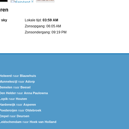
eren
r sky
Lokale tijd:
03:59 AM
Zonsopgang: 06:05 AM
Zonsondergang: 09:19 PM
Holwerd
naar
Blauwhuis
Munnekezijl
naar
Adorp
Bemelen
naar
Beesel
Den Helder
naar
Anna Paulowna
Lopik
naar
Houten
Harderwijk
naar
Asperen
Poederoijen
naar
Oldebroek
Empel
naar
Deursen
Leidschendam
naar
Hoek van Holland