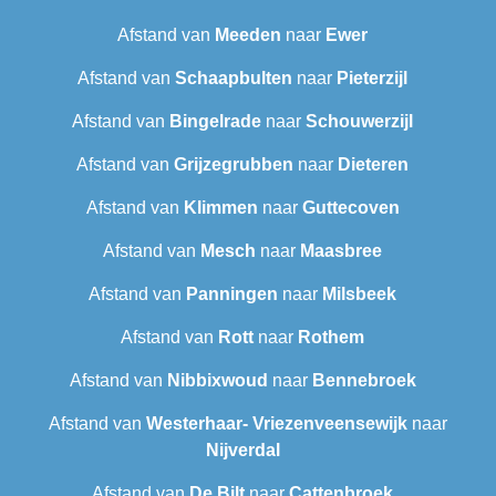
Afstand van
Meeden
naar
Ewer
Afstand van
Schaapbulten
naar
Pieterzijl
Afstand van
Bingelrade
naar
Schouwerzijl
Afstand van
Grijzegrubben
naar
Dieteren
Afstand van
Klimmen
naar
Guttecoven
Afstand van
Mesch
naar
Maasbree
Afstand van
Panningen
naar
Milsbeek
Afstand van
Rott
naar
Rothem
Afstand van
Nibbixwoud
naar
Bennebroek
Afstand van
Westerhaar- Vriezenveensewijk
naar
Nijverdal
Afstand van
De Bilt
naar
Cattenbroek