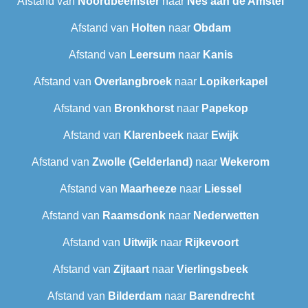
Afstand van
Noordbeemster
naar
Nes aan de Amstel
Afstand van
Holten
naar
Obdam
Afstand van
Leersum
naar
Kanis
Afstand van
Overlangbroek
naar
Lopikerkapel
Afstand van
Bronkhorst
naar
Papekop
Afstand van
Klarenbeek
naar
Ewijk
Afstand van
Zwolle (Gelderland)
naar
Wekerom
Afstand van
Maarheeze
naar
Liessel
Afstand van
Raamsdonk
naar
Nederwetten
Afstand van
Uitwijk
naar
Rijkevoort
Afstand van
Zijtaart
naar
Vierlingsbeek
Afstand van
Bilderdam
naar
Barendrecht‎