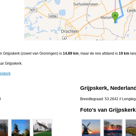
 en Grijpskerk (zowel van Groningen) is
14.89 km
, maar de reis afstand is
19 km
lan
ar Grijpskerk.
jpskerk
Grijpskerk, Nederlan
8
Breedtegraad: 53.2642 // Lengteg
Foto's van Grijpskerk