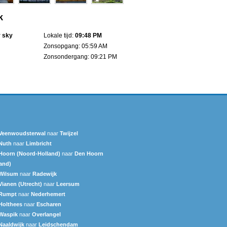
k
r sky
Lokale tijd:
09:48 PM
Zonsopgang: 05:59 AM
Zonsondergang: 09:21 PM
Veenwoudsterwal
naar
Twijzel
Nuth
naar
Limbricht
Hoorn (Noord-Holland)
naar
Den Hoorn
and)
Wilsum
naar
Radewijk
Vianen (Utrecht)
naar
Leersum
Rumpt
naar
Nederhemert
Holthees
naar
Escharen
Waspik
naar
Overlangel
Naaldwijk
naar
Leidschendam