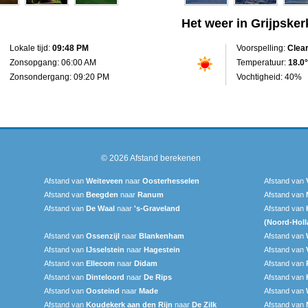
Het weer in Grijpsker
Lokale tijd:
09:48 PM
Voorspelling:
Clea
Zonsopgang: 06:00 AM
Temperatuur:
18.0°
Zonsondergang: 09:20 PM
Vochtigheid: 40%
© 2026
Afstand berekenen
Afstand van
Weiteveen
naar
Oosterhesselen
Afstand van
Afstand van
Beegden
naar
Ranum
Afstand van
Afstand van
De Waal
naar
's-Graveland
Afstand van
(Noord-Holl
Afstand van
Ossenzijl
naar
Blankenham
Afstand van
Afstand van
IJsselstein
naar
Hagestein
Afstand van
Afstand van
Ellecom
naar
Didam
Afstand van
Afstand van
Dinteloord
naar
De Rips
Afstand van
Afstand van
Oosteind
naar
Made
Afstand van
Afstand van
Koudekerk aan den Rijn
naar
De Zilk
Afstand van