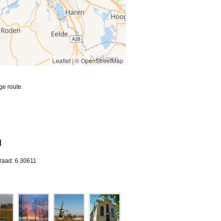
Leaflet
|
© OpenStreetMap
ge route.
d
raad: 6.30611