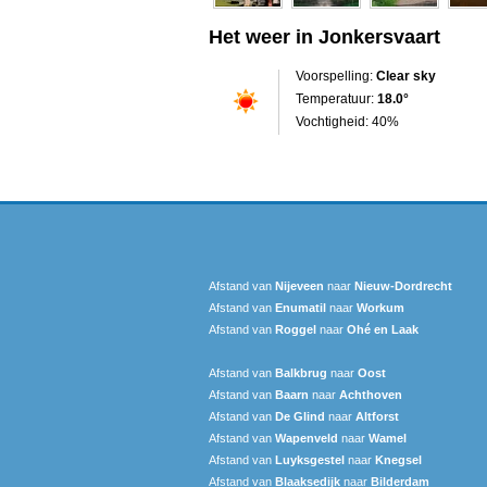
Het weer in Jonkersvaart
Voorspelling:
Clear sky
Temperatuur:
18.0°
Vochtigheid: 40%
Afstand van
Nijeveen
naar
Nieuw-Dordrecht
Afstand van
Enumatil
naar
Workum
Afstand van
Roggel
naar
Ohé en Laak
Afstand van
Balkbrug
naar
Oost
Afstand van
Baarn
naar
Achthoven
Afstand van
De Glind
naar
Altforst
Afstand van
Wapenveld
naar
Wamel
Afstand van
Luyksgestel
naar
Knegsel
Afstand van
Blaaksedijk
naar
Bilderdam