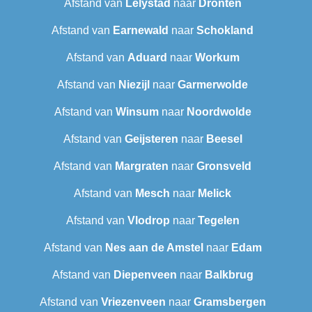
Afstand van
Lelystad
naar
Dronten
Afstand van
Earnewald
naar
Schokland
Afstand van
Aduard
naar
Workum
Afstand van
Niezijl
naar
Garmerwolde
Afstand van
Winsum
naar
Noordwolde
Afstand van
Geijsteren
naar
Beesel
Afstand van
Margraten
naar
Gronsveld
Afstand van
Mesch
naar
Melick
Afstand van
Vlodrop
naar
Tegelen
Afstand van
Nes aan de Amstel
naar
Edam
Afstand van
Diepenveen
naar
Balkbrug
Afstand van
Vriezenveen
naar
Gramsbergen