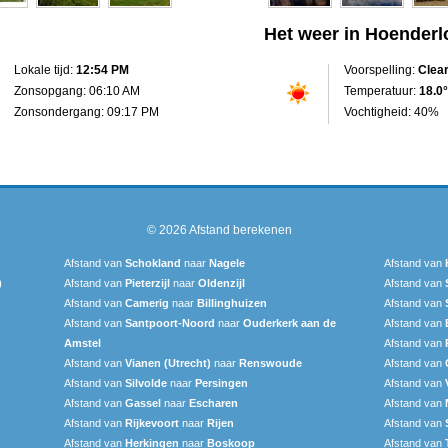
Het weer in Hoenderl
Lokale tijd:
12:54 PM
Voorspelling:
Clea
Zonsopgang: 06:10 AM
Temperatuur:
18.0°
Zonsondergang: 09:17 PM
Vochtigheid: 40%
© 2026
Afstand berekenen
Afstand van
Schokland
naar
Nagele
Afstand van
)
Afstand van
Pieterzijl
naar
Oldenzijl
Afstand van
Afstand van
Camerig
naar
Billinghuizen
Afstand van
Afstand van
Santpoort-Noord
naar
Ouderkerk aan de
Afstand van
Amstel
Afstand van
Afstand van
Vianen (Utrecht)
naar
Renswoude
Afstand van
Afstand van
Silvolde
naar
Persingen
Afstand van
Afstand van
Gassel
naar
Escharen
Afstand van
Afstand van
Rijkevoort
naar
Rijen
Afstand van
Afstand van
Herkingen
naar
Boskoop
Afstand van