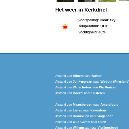
Het weer in Kerkdriel
Voorspelling:
Clear sky
Temperatuur:
18.0°
Vochtigheid: 40%
Afstand van
Almere
naar
Buinen
Afstand van
Jonkersvaart
naar
Wirdum (Friesland
Afstand van
Winschoten
naar
Warfhuizen
Afstand van
Boekel
naar
Susteren
Afstand van
Maarsbergen
naar
Amersfoort
Afstand van
Lieren
naar
Kekerdom
Afstand van
Dommelen
naar
Vragender
Afstand van
Oud Gastel
naar
Oijen
Afstand van
Willemstad
naar
Vierlingsbeek