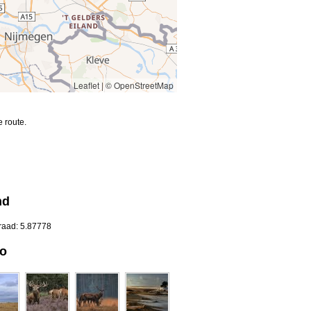
Leaflet
|
© OpenStreetMap
 route.
nd
raad: 5.87778
oo