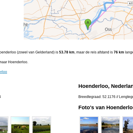
 Hoenderloo (zowel van Gelderland) is
53.78 km
, maar de reis afstand is
76 km
lange
 naar Hoenderloo.
erloo
Hoenderloo, Nederla
4
Breedtegraad: 52.1176 // Lengteg
Foto's van Hoenderl