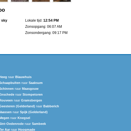
oo
r sky
Lokale tijd:
12:54 PM
Zonsopgang: 06:07 AM
Zonsondergang: 09:17 PM
Heeg
naar
Blauwhuis
Schaapbulten
naar
Saaksum
Schinnen
naar
Maasgouw
Enschede
naar
Stompetoren
Rouveen
naar
Gramsbergen
Geesteren (Gelderland)
naar
Babberich
Vaassen
naar
Spijk (Gelderland)
Megen
naar
Knegsel
Sint-Oedenrode
naar
Sambeek
Ter Aar
naar
Hoogmade